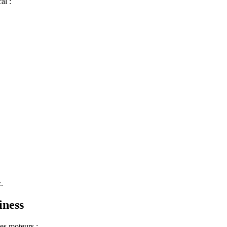
al :
.
iness
es moteurs :